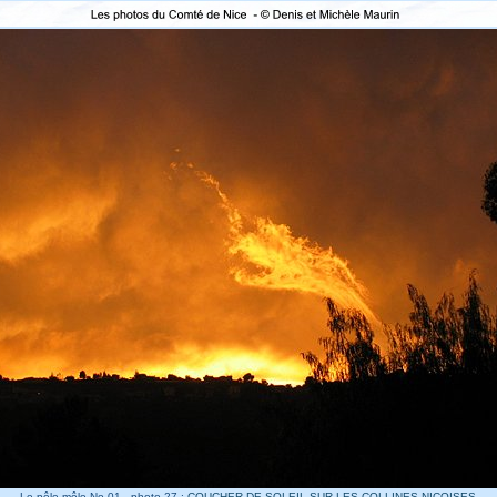
- Le pêle mêle No 01 - photo 27 :
COUCHER DE SOLEIL SUR LES COLLINES NIÇOISES