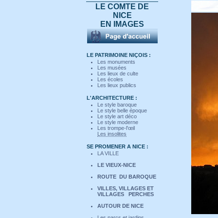
LE COMTE DE
NICE
EN IMAGES
LE PATRIMOINE NIÇOIS :
Les monuments
Les musées
Les lieux de culte
Les écoles
Les lieux publics
L'ARCHITECTURE :
Le style baroque
Le style belle époque
Le style art déco
Le style moderne
Les trompe-l'œil
Les insolites
SE PROMENER A NICE :
LA VILLE
LE VIEUX-NICE
ROUTE DU BAROQUE
VILLES, VILLAGES ET
VILLAGES PERCHES
AUTOUR DE NICE
Les parcs et jardins