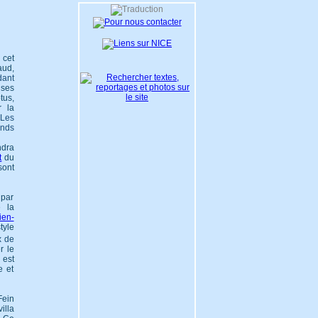
 cet
ud,
dant
uses
tus,
r la
 Les
nds
ndra
t
du
sont
 par
e la
ien-
tyle
x de
r le
 est
e et
Fein
illa