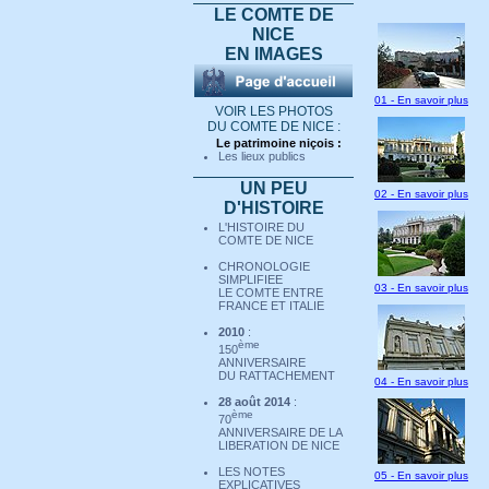
LE COMTE DE
NICE
EN IMAGES
01 - En savoir plus
VOIR LES PHOTOS
DU COMTE DE NICE :
Le patrimoine niçois :
Les lieux publics
UN PEU
02 - En savoir plus
D'HISTOIRE
L'HISTOIRE DU
COMTE DE NICE
CHRONOLOGIE
SIMPLIFIEE
03 - En savoir plus
LE COMTE ENTRE
FRANCE ET ITALIE
2010
:
ème
150
ANNIVERSAIRE
DU RATTACHEMENT
04 - En savoir plus
28 août 2014
:
ème
70
ANNIVERSAIRE DE LA
LIBERATION DE NICE
LES NOTES
05 - En savoir plus
EXPLICATIVES