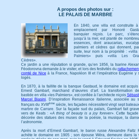
A propos des photos sur :
LE PALAIS DE MARBRE
En 1840, une villa est construite à
emplacement par Honoré Gasta
banquier niçois.
Le parc, s’éten
jusqu’à la mer
, est planté de nombre
essences, dont araucarias, eucalyp
palmiers et cèdres qui donnent, pa
suite, leur nom à la propriété :
«villa
Palmiers»
puis
«villa Les Gra
Cèdres»
.
Ce jardin a une réputation si grande, qu’en 1856, la tsarine Alexa
Féodorovna demande à le visiter, et lors des festivités du
rattachemen
comté de Nice
à la France, Napoléon III et l’impératrice Eugénie y 
logés.
En 1870, à la faillite de la banque Gastaud, le domaine est acquis
Ernest Gambart, marchand d’œuvres d’art. La transformation d
bastide en villa «les Palmiers», est confiée à l’architecte niçois
Sébast
Marcel Biasini
. D’inspiration Renaissance italienne, associée au s
ème
français du XVIII
siècle, les façades nécessitent
vingt sept bateau
marbre de Carrare
. Sur la façade sud du palais, Gambart fait grave
vers de Keats : «
A thing of beauty is a joy forever
». Cette façade
décorée des statues des muses de la poésie, la musique, la dans
l’astronomie.
Après la mort d’Ernest Gambart, le baron russe Alexandre Faltz 
achète le domaine en 1905 ; son épouse Wéra, demeure dans la v